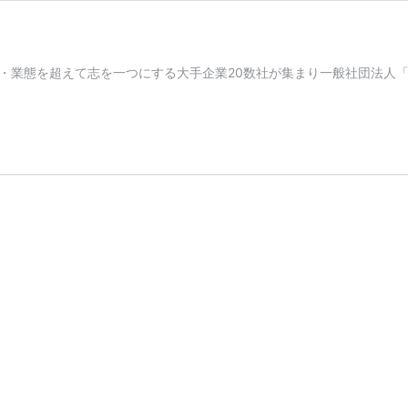
態を超えて志を一つにする大手企業20数社が集まり一般社団法人「企業アクセ